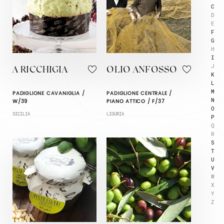
C
D
E
F
G
H
I
J
A RICCHIGIA
OLIO ANFOSSO
K
L
M
PADIGLIONE CAVANIGLIA /
PADIGLIONE CENTRALE /
N
W/39
PIANO ATTICO / F/37
O
SICILIA
LIGURIA
P
Q
R
S
T
U
V
W
X
Y
Z