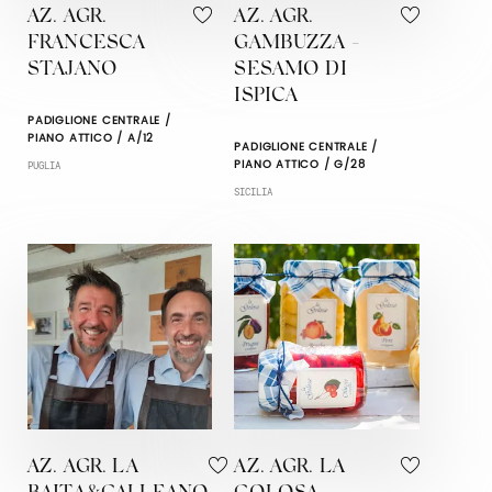
AZ. AGR.
AZ. AGR.
FRANCESCA
GAMBUZZA -
STAJANO
SESAMO DI
ISPICA
PADIGLIONE CENTRALE /
PIANO ATTICO / A/12
PADIGLIONE CENTRALE /
PIANO ATTICO / G/28
PUGLIA
SICILIA
AZ. AGR. LA
AZ. AGR. LA