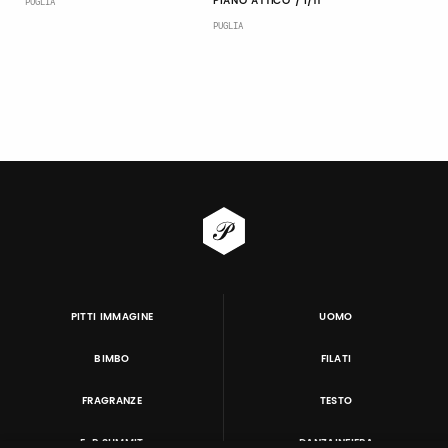
PIANO ATTICO / I/11
PUGLIA
PUGLIA
PITTI IMMAGINE
UOMO
BIMBO
FILATI
FRAGRANZE
TESTO
E-P SUMMIT
DANZAINFIERA