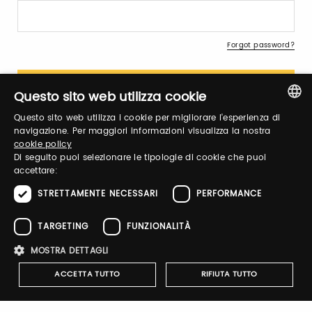
Forgot password?
Questo sito web utilizza cookie
Questo sito web utilizza i cookie per migliorare l'esperienza di
ITALIAN
navigazione. Per maggiori informazioni visualizza la nostra
cookie policy
ENGLISH
Sign up
Di seguito puoi selezionare le tipologie di cookie che puoi
accettare:
STRETTAMENTE NECESSARI
PERFORMANCE
TARGETING
FUNZIONALITÀ
ACCADEMIA OLEARIA
MOSTRA DETTAGLI
participates in the Taste 2025
digital shop.
ACCETTA TUTTO
RIFIUTA TUTTO
Click here
, and buy its products
with a 20% discount
.
You will get the discount code,
valid from 10 to 23