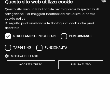
Questo sito web utilizza cookie
Questo sito web utilizza i cookie per migliorare l'esperienza di
Recupera password
ITALIAN
navigazione. Per maggiori informazioni visualizza la nostra
cookie policy
ENGLISH
Di seguito puoi selezionare le tipologie di cookie che puoi
accettare:
STRETTAMENTE NECESSARI
PERFORMANCE
TARGETING
FUNZIONALITÀ
Registrati
MOSTRA DETTAGLI
ACCETTA TUTTO
RIFIUTA TUTTO
INAUDI FUNGHI E TARTUFI
Strettamente necessari
Performance
Targeting
partecipa allo shop digitale di
Funzionalità
Taste 2026.
Clicca sul link, e acquista i suoi prodotti con uno
I cookie strettamente necessari consentono le funzionalità principali
sconto pari al 20% . Riceverai il codice sconto, valido
del sito web come l'accesso dell'utente e la gestione dell'account. Il
dal 5 novembre 2025 al 23 febbraio 2026, dopo
sito web non può essere utilizzato correttamente senza i cookie