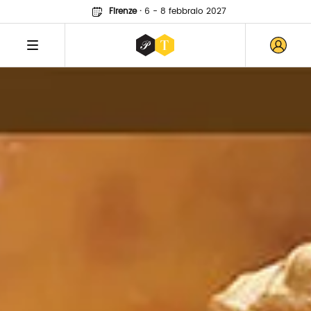
Firenze
·
6 - 8 febbraio 2027