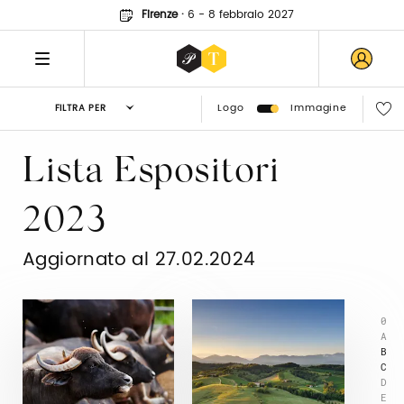
Firenze
·
6 - 8 febbraio 2027
Logo
Immagine
FILTRA PER
Lista Espositori
2023
Aggiornato al 27.02.2024
0
A
B
C
D
E