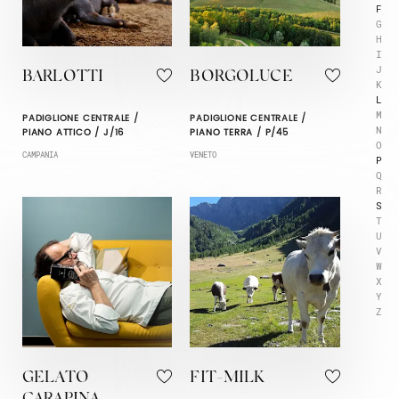
F
G
H
I
J
BARLOTTI
BORGOLUCE
K
L
M
PADIGLIONE CENTRALE /
PADIGLIONE CENTRALE /
N
PIANO ATTICO / J/16
PIANO TERRA / P/45
O
CAMPANIA
VENETO
P
Q
R
S
T
U
V
W
X
Y
Z
GELATO
FIT-MILK