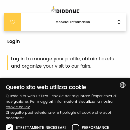
General Information
Login
Log in to manage your profile, obtain tickets
and organize your visit to our fairs.
Email / username
Questo sito web utilizza cookie
Questo sito web utilizza i cookie per migliorare l'esperienza di
ITALIAN
navigazione. Per maggiori informazioni visualizza la nostra
cookie policy
ENGLISH
Password
Di seguito puoi selezionare le tipologie di cookie che puoi
accettare:
STRETTAMENTE NECESSARI
PERFORMANCE