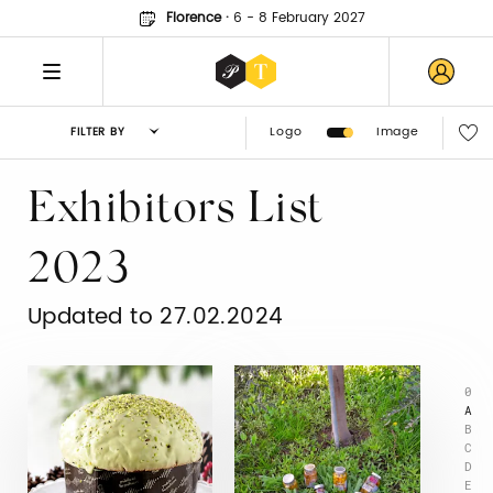
Florence
·
6 - 8 February 2027
Logo
Image
FILTER BY
Exhibitors List
2023
Updated to 27.02.2024
0
A
B
C
D
E