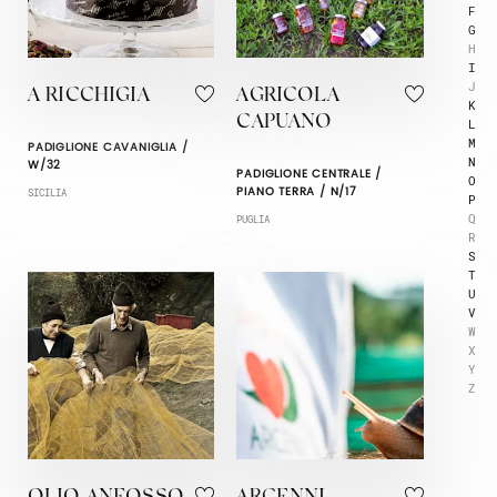
F
G
H
I
J
A RICCHIGIA
AGRICOLA
K
CAPUANO
L
M
PADIGLIONE CAVANIGLIA /
N
W/32
PADIGLIONE CENTRALE /
O
PIANO TERRA / N/17
SICILIA
P
Q
PUGLIA
R
S
T
U
V
W
X
Y
Z