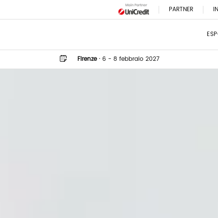
PARTNER
I
ESP
Firenze
·
6 - 8 febbraio 2027