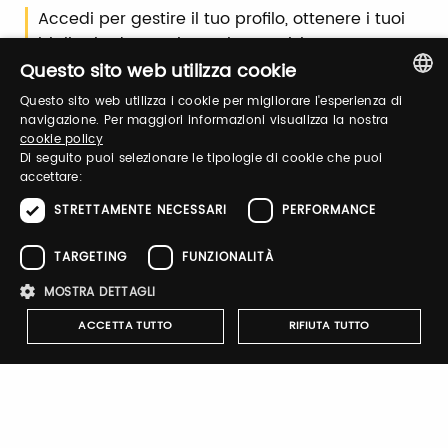
Accedi per gestire il tuo profilo, ottenere i tuoi
biglietti ed organizzare la tua visita.
Questo sito web utilizza cookie
Questo sito web utilizza i cookie per migliorare l'esperienza di
Email / username
ITALIAN
navigazione. Per maggiori informazioni visualizza la nostra
cookie policy
ENGLISH
Di seguito puoi selezionare le tipologie di cookie che puoi
accettare:
Password
STRETTAMENTE NECESSARI
PERFORMANCE
TARGETING
FUNZIONALITÀ
Recupera password
MOSTRA DETTAGLI
ACCETTA TUTTO
RIFIUTA TUTTO
Strettamente necessari
Performance
Targeting
Registrati
Funzionalità