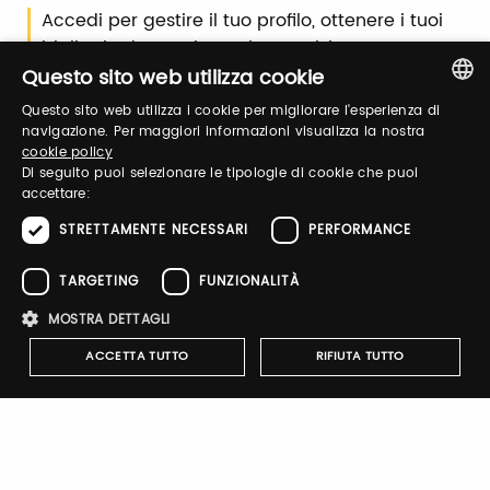
Accedi per gestire il tuo profilo, ottenere i tuoi
biglietti ed organizzare la tua visita.
Questo sito web utilizza cookie
Questo sito web utilizza i cookie per migliorare l'esperienza di
Email / username
ITALIAN
navigazione. Per maggiori informazioni visualizza la nostra
cookie policy
ENGLISH
Di seguito puoi selezionare le tipologie di cookie che puoi
accettare:
Password
STRETTAMENTE NECESSARI
PERFORMANCE
TARGETING
FUNZIONALITÀ
Recupera password
MOSTRA DETTAGLI
ACCETTA TUTTO
RIFIUTA TUTTO
Strettamente necessari
Performance
Targeting
Registrati
Funzionalità