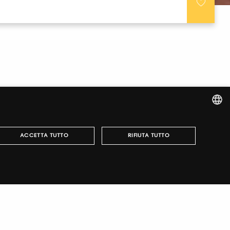
ITALIAN
ACCETTA TUTTO
RIFIUTA TUTTO
ENGLISH
e accesso alle nostre manifestazioni, ottenere i
anizzare la tua visita.
può essere utilizzato correttamente senza i cookie