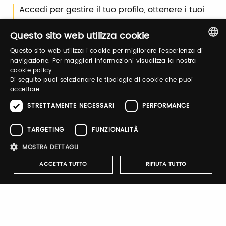
Accedi per gestire il tuo profilo, ottenere i tuoi
biglietti ed organizzare la tua visita.
Questo sito web utilizza cookie
Questo sito web utilizza i cookie per migliorare l'esperienza di
Email / username
ITALIAN
navigazione. Per maggiori informazioni visualizza la nostra
cookie policy
ENGLISH
Di seguito puoi selezionare le tipologie di cookie che puoi
accettare:
Password
STRETTAMENTE NECESSARI
PERFORMANCE
TARGETING
FUNZIONALITÀ
Recupera password
MOSTRA DETTAGLI
ACCETTA TUTTO
RIFIUTA TUTTO
Strettamente necessari
Performance
Targeting
Registrati
Funzionalità