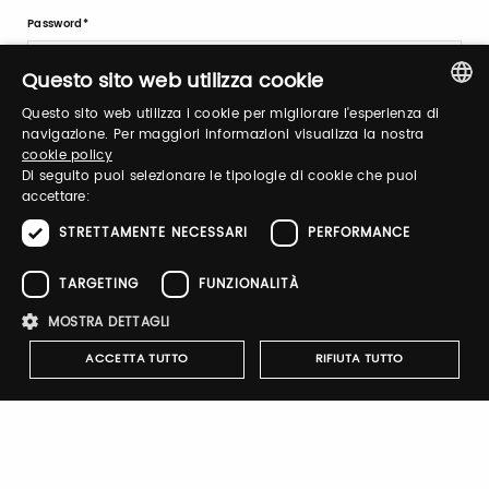
Password
Questo sito web utilizza cookie
Recupera password
Questo sito web utilizza i cookie per migliorare l'esperienza di
ITALIAN
navigazione. Per maggiori informazioni visualizza la nostra
cookie policy
ENGLISH
Di seguito puoi selezionare le tipologie di cookie che puoi
accettare:
STRETTAMENTE NECESSARI
PERFORMANCE
Registrati
TARGETING
FUNZIONALITÀ
MOSTRA DETTAGLI
ACCETTA TUTTO
RIFIUTA TUTTO
Notify-me
Strettamente necessari
Performance
Targeting
Attivando il pulsante riceverai una mail quando il catalogo
Funzionalità
dell'espositore verrà pubblicato