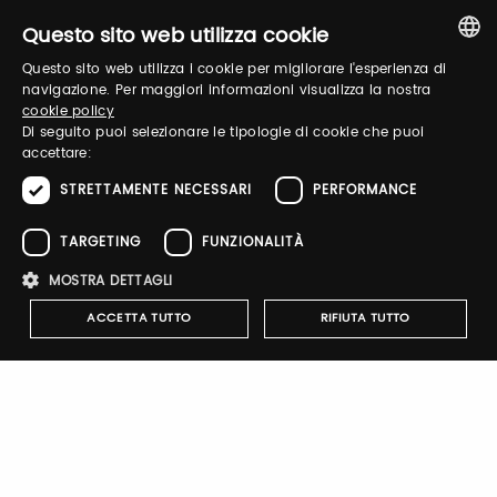
Questo sito web utilizza cookie
Questo sito web utilizza i cookie per migliorare l'esperienza di
Recupera password
ITALIAN
navigazione. Per maggiori informazioni visualizza la nostra
cookie policy
ENGLISH
Di seguito puoi selezionare le tipologie di cookie che puoi
accettare:
STRETTAMENTE NECESSARI
PERFORMANCE
TARGETING
FUNZIONALITÀ
Registrati
MOSTRA DETTAGLI
ACCETTA TUTTO
RIFIUTA TUTTO
Notify-me
Strettamente necessari
Performance
Targeting
Attivando il pulsante riceverai una mail quando il catalogo
Funzionalità
dell'espositore verrà pubblicato
I cookie strettamente necessari consentono le funzionalità principali