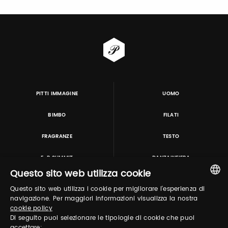
PITTI IMMAGINE
UOMO
BIMBO
FILATI
FRAGRANZE
TESTO
E-P SUMMIT
DANZAINFIERA
Questo sito web utilizza cookie
Questo sito web utilizza i cookie per migliorare l'esperienza di
TUTORING & CONSULTING
ITALIAN
navigazione. Per maggiori informazioni visualizza la nostra
cookie policy
ENGLISH
Di seguito puoi selezionare le tipologie di cookie che puoi
accettare: