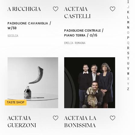
I
J
A RICCHIGIA
ACETAIA
K
CASTELLI
L
M
PADIGLIONE CAVANIGLIA /
N
W/59
PADIGLIONE CENTRALE /
O
PIANO TERRA / O/15
SICILIA
P
Q
EMILIA ROMAGNA
R
S
T
U
V
W
X
Y
Z
TASTE SHOP
ACETAIA
ACETAIA LA
GUERZONI
BONISSIMA