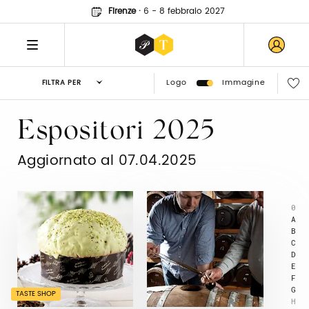
Firenze
·
6 - 8 febbraio 2027
Logo
Immagine
FILTRA PER
Espositori 2025
Aggiornato al 07.04.2025
0
A
B
C
D
E
F
G
TASTE SHOP
H