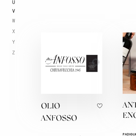
U
V
W
X
Y
Z
AN
OLIO
EN
ANFOSSO
PADIGLI