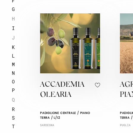
F
G
H
I
J
K
L
M
N
O
ACCADEMIA
AG
P
OLEARIA
PI
Q
R
PADIGLIONE CENTRALE / PIANO
PADIGLI
S
TERRA / L/12
TERRA /
T
SARDEGNA
PUGLIA